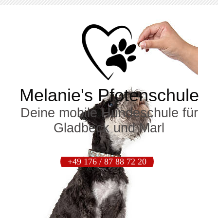
Melanie's Pfotenschule
Deine mobile Hundeschule für
Gladbeck und Marl
+49 176 / 87 88 72 20