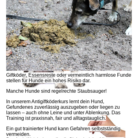
Giftköder
,
Essensreste
oder vermeintlich
harmlose Funde
stellen für Hunde ein hohes
Risiko
dar.
Manche Hunde sind regelrechte
Staubsauger
!
In unserem Antigiftköderkurs lernt dein Hund,
Gefundenes
zuverlässig auszugeben
oder
liegen zu
lassen
– auch ohne Leine und unter Ablenkung. Das
Training ist
praxisnah
,
fair
und
alltagstauglich
.
Ein gut trainierter Hund kann
Gefahren selbstständig
vermeiden
.