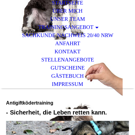
STARTSEITE
ÜBER MICH
UNSER TEAM
TRAININGSANGEBOT
SACHKUNDE NACHWEIS 20/40 NRW
ANFAHRT
KONTAKT
STELLENANGEBOTE
GUTSCHEINE
GÄSTEBUCH
IMPRESSUM
Antigiftködertraining
- Sicherheit, die Leben retten kann.